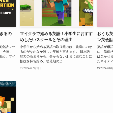
きるの
マイクラで始める英語！小学生におすす
おうち
めしたいスクールとその理由
ン英会
英会話レッ
小学生から始める英語の取り組みは、軌道にのせ
英語が母
。 今回、
るのがなかなか難しい年齢と言えます。 日本語
に、低価
集め、マイ
能力の高まりから、分からないままに進むことに
は欠かせま
抵抗を持ち始め、幼児期のよ...
たネイティ
2024年7月9日
2024年6
会話の選び方