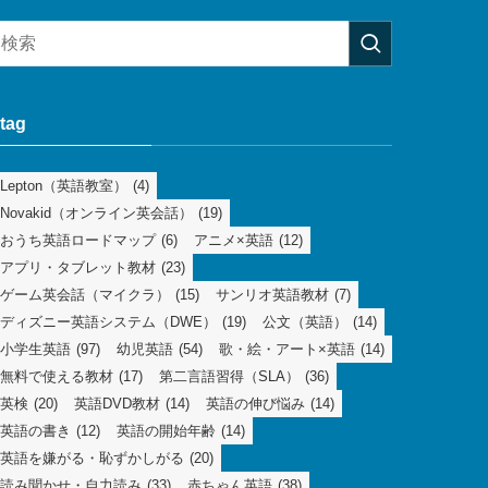
tag
Lepton（英語教室）
(4)
Novakid（オンライン英会話）
(19)
おうち英語ロードマップ
(6)
アニメ×英語
(12)
アプリ・タブレット教材
(23)
ゲーム英会話（マイクラ）
(15)
サンリオ英語教材
(7)
ディズニー英語システム（DWE）
(19)
公文（英語）
(14)
小学生英語
(97)
幼児英語
(54)
歌・絵・アート×英語
(14)
無料で使える教材
(17)
第二言語習得（SLA）
(36)
英検
(20)
英語DVD教材
(14)
英語の伸び悩み
(14)
英語の書き
(12)
英語の開始年齢
(14)
英語を嫌がる・恥ずかしがる
(20)
読み聞かせ・自力読み
(33)
赤ちゃん英語
(38)