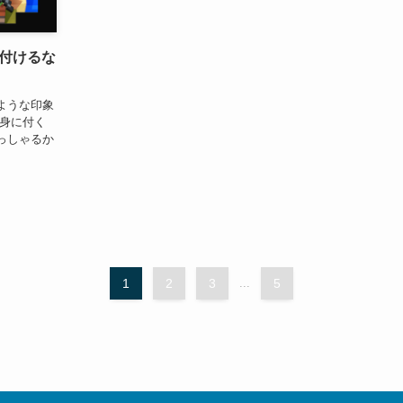
付けるな
ような印象
が身に付く
っしゃるか
1
2
3
...
5