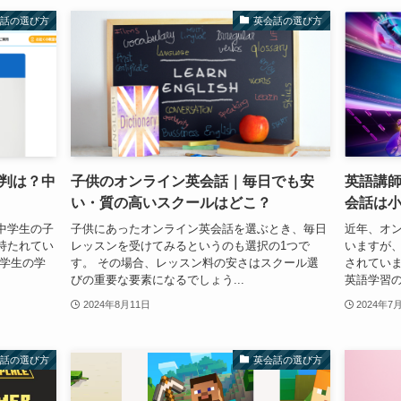
会話の選び方
英会話の選び方
判は？中
子供のオンライン英会話｜毎日でも安
英語講
い・質の高いスクールはどこ？
会話は
中学生の子
子供にあったオンライン英会話を選ぶとき、毎日
近年、オ
持たれてい
レッスンを受けてみるというのも選択の1つで
いますが
小学生の学
す。 その場合、レッスン料の安さはスクール選
されていま
びの重要な要素になるでしょう...
英語学習の
2024年8月11日
2024年7
会話の選び方
英会話の選び方