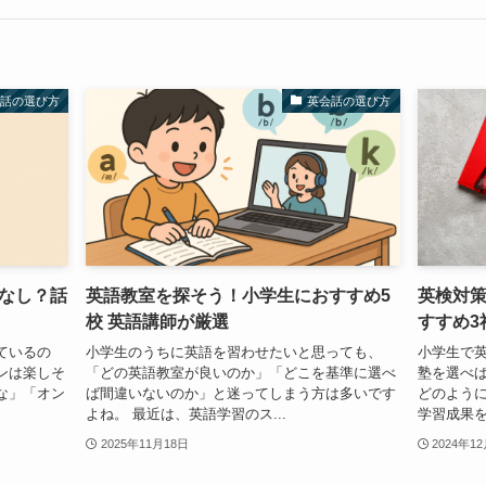
会話の選び方
英会話の選び方
なし？話
英語教室を探そう！小学生におすすめ5
英検対
校 英語講師が厳選
すすめ3
ているの
小学生のうちに英語を習わせたいと思っても、
小学生で
ンは楽しそ
「どの英語教室が良いのか」「どこを基準に選べ
塾を選べば
な」「オン
ば間違いないのか」と迷ってしまう方は多いです
どのよう
よね。 最近は、英語学習のス...
学習成果を
2025年11月18日
2024年1