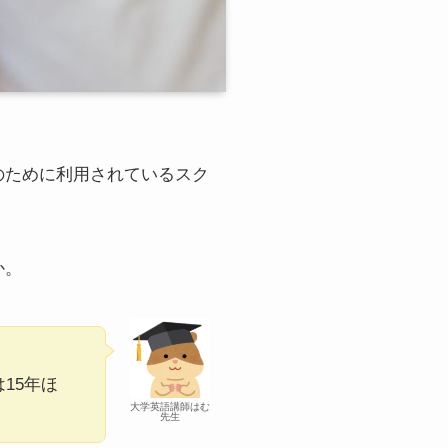
のために利用されているスク
か。
15年ほ
大学英語講師はむ
先生