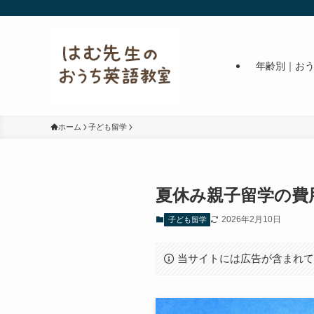
年齢別｜お
ホーム
子ども留学
夏休み親子留学の費
2026年2月10日
子ども留学
当サイトには広告が含まれ